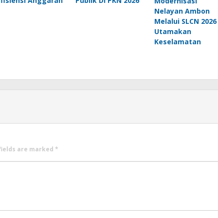
Efisiensi Anggaran
Publik Di PKN 2026
Modernisasi
Nelayan Ambon
Melalui SLCN 2026 
Utamakan
Keselamatan
fields are marked
*