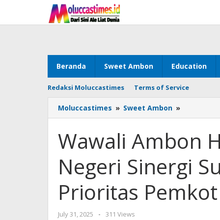
Skip
to
content
Beranda
Sweet Ambon
Education
Redaksi Moluccastimes
Terms of Service
Moluccastimes
»
Sweet Ambon
»
Wawali
Ambon
Harap
Wawali Ambon Ha
BPD
&
Negeri Sinergi 
Saniri
Negeri
Sinergi
Prioritas Pemkot
Sukseskan
Program
Prioritas
July 31, 2025
by
-
311 Views