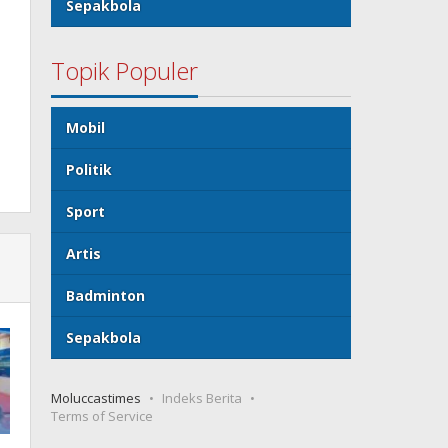
Sepakbola
Topik Populer
Mobil
Politik
Sport
Artis
Badminton
Sepakbola
Moluccastimes
Indeks Berita
Terms of Service