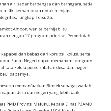
 tanah air, sadar berbangsa dan bernegara, setia
a memiliki kemampuan untuk menjaga
egritas,” ungkap Toisutta.
Pemkot Ambon, wanita berhijab itu
rah dengan 17 program prioritas Pemerintah
kapabel dan bebas dari korupsi, kolusi, serta
aupun Saniri Negeri dapat memahami program
 tata kelola pemerintahan desa dan negeri
bel,” paparnya.
h peserta memanfaatkan Bimtek sebagai wadah
majuan desa dan negeri yang lebih baik.
inas PMD Provinsi Maluku, Kepala Dinas P3AMD
lau Pulau Lease, Dandim 1504, Kepala