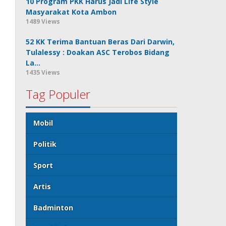
10 Program PKK Harus Jadi Life Style
Masyarakat Kota Ambon
1489 Views
52 KK Terima Bantuan Beras Dari Darwin,
Tulalessy : Doakan ASC Terobos Bidang
La…
1435 Views
Tag Populer
Mobil
Politik
Sport
Artis
Badminton