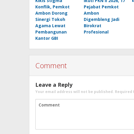
Kikis Stigma
Ikuti PKN II 2026, 17
Konflik, Pemkot
Pejabat Pemkot
Ambon Dorong
Ambon
Sinergi Tokoh
Digembleng Jadi
Agama Lewat
Birokrat
Pembangunan
Profesional
Kantor GBI
Comment
Leave a Reply
Your email address will not be published.
Required 