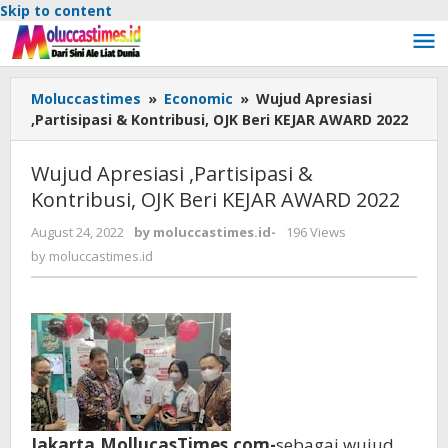
Skip to content
Moluccastimes
»
Economic
»
Wujud Apresiasi
,Partisipasi & Kontribusi, OJK Beri KEJAR AWARD 2022
Wujud Apresiasi ,Partisipasi &
Kontribusi, OJK Beri KEJAR AWARD 2022
August 24, 2022
by
moluccastimes.id
-
196 Views
by
moluccastimes.id
Jakarta,MollucasTimes.com-
sebagai wujud