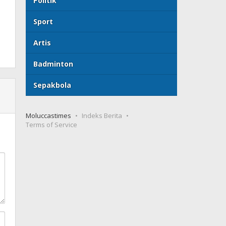
Politik
Sport
Artis
Badminton
Sepakbola
Moluccastimes
Indeks Berita
Terms of Service