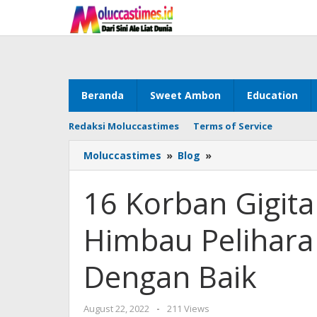
Skip
to
content
Beranda
Sweet Ambon
Education
Redaksi Moluccastimes
Terms of Service
Moluccastimes
»
Blog
»
16
Korban
Gigitan
16 Korban Gigita
Rabies,
Nendissa
Himbau Pelihara
Himbau
Pelihara
&
Dengan Baik
Lindungi
HPR
Dengan
August 22, 2022
by
-
211 Views