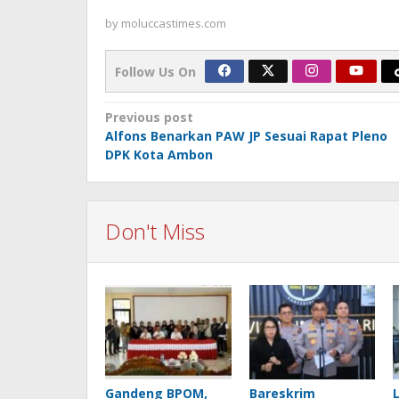
by
moluccastimes.com
Follow Us On
Post
Previous post
Alfons Benarkan PAW JP Sesuai Rapat Pleno
navigation
DPK Kota Ambon
Don't Miss
Gandeng BPOM,
Bareskrim