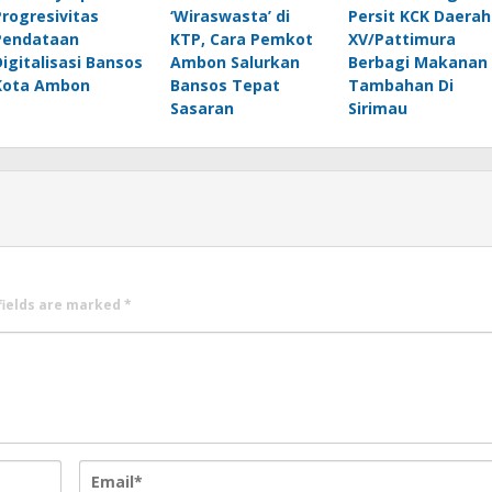
Progresivitas
‘Wiraswasta’ di
Persit KCK Daerah
Pendataan
KTP, Cara Pemkot
XV/Pattimura
Digitalisasi Bansos
Ambon Salurkan
Berbagi Makanan
Kota Ambon
Bansos Tepat
Tambahan Di
Sasaran
Sirimau
fields are marked
*