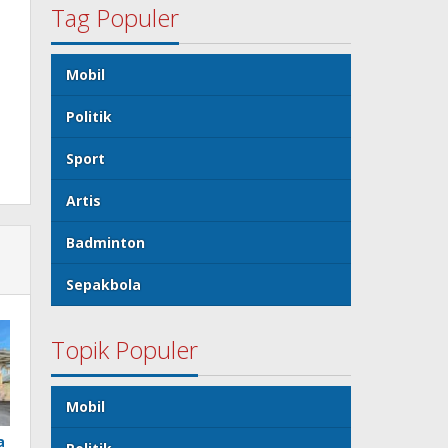
Tag Populer
Mobil
Politik
Sport
Artis
Badminton
Sepakbola
Topik Populer
Mobil
a