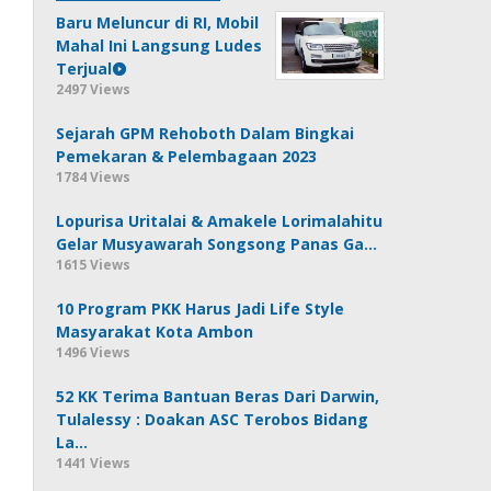
Baru Meluncur di RI, Mobil
Mahal Ini Langsung Ludes
Terjual
2497 Views
Sejarah GPM Rehoboth Dalam Bingkai
Pemekaran & Pelembagaan 2023
1784 Views
Lopurisa Uritalai & Amakele Lorimalahitu
Gelar Musyawarah Songsong Panas Ga…
1615 Views
10 Program PKK Harus Jadi Life Style
Masyarakat Kota Ambon
1496 Views
52 KK Terima Bantuan Beras Dari Darwin,
Tulalessy : Doakan ASC Terobos Bidang
La…
1441 Views