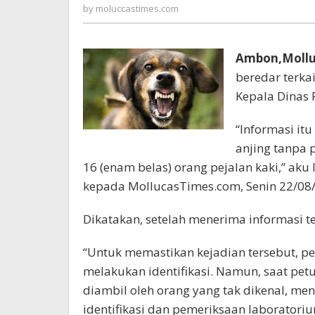
Baik
moluccastimes.com
by
moluccastimes.com
Ambon,Mollu
beredar terkai
Kepala Dinas
“Informasi it
anjing tanpa 
16 (enam belas) orang pejalan kaki,” aku 
kepada MollucasTimes.com, Senin 22/08
Dikatakan, setelah menerima informasi t
“Untuk memastikan kejadian tersebut, pet
melakukan identifikasi. Namun, saat petug
diambil oleh orang yang tak dikenal, me
identifikasi dan pemeriksaan laboratoriu