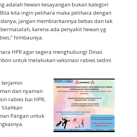
njing adalah hewan kesayangan bukan kategori
Bila kita ingin pelihara maka pelihara dengan
adanya, jangan membiarkannya bebas dan tak
 bermasalah, karena ada penyakit hewan yg
abies,” himbaunya.
lihara HPR agar segera menghubungi Dinas
bon untuk melakukan vaksinasi rabies sedini
 terjamin
a aman dan nyaman
in rabies bai HPR,
 Silahkan
anan Pangan untuk
ngkasnya.