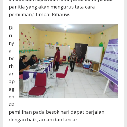
panitia yang akan mengurus tata cara
pemilihan,” timpal Ritiauw.
Di
ri
ny
a
be
rh
ar
ap
ag
en
da
pemilihan pada besok hari dapat berjalan
dengan baik, aman dan lancar.