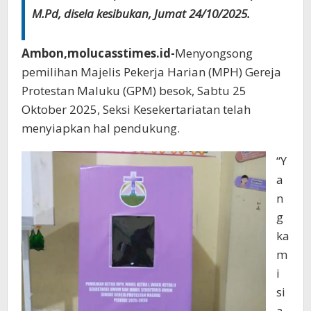
M.Pd, disela kesibukan, Jumat 24/10/2025.
Ambon,molucasstimes.id-
Menyongsong
pemilihan Majelis Pekerja Harian (MPH) Gereja
Protestan Maluku (GPM) besok, Sabtu 25
Oktober 2025, Seksi Kesekertariatan telah
menyiapkan hal pendukung.
“Y
a
n
g
ka
m
i
si
a