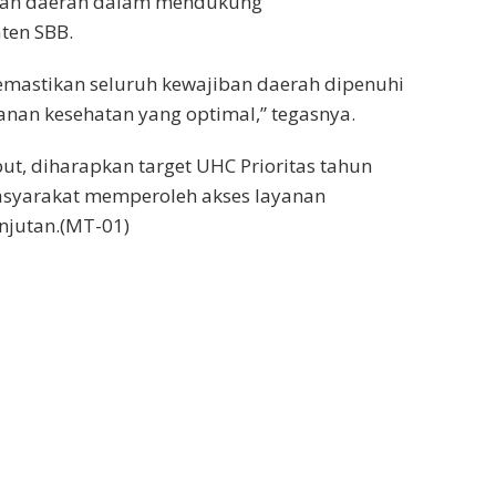
tah daerah dalam mendukung
ten SBB.
astikan seluruh kewajiban daerah dipenuhi
nan kesehatan yang optimal,” tegasnya.
but, diharapkan target UHC Prioritas tahun
asyarakat memperoleh akses layanan
anjutan.(MT-01)