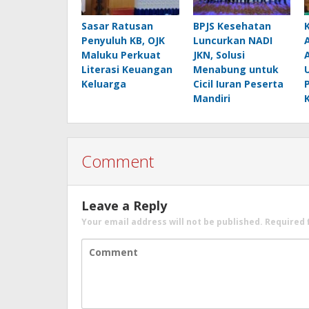
Sasar Ratusan
BPJS Kesehatan
Penyuluh KB, OJK
Luncurkan NADI
Maluku Perkuat
JKN, Solusi
Literasi Keuangan
Menabung untuk
Keluarga
Cicil Iuran Peserta
Mandiri
Comment
Leave a Reply
Your email address will not be published.
Required 