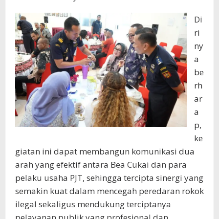
Di
ri
ny
a
be
rh
ar
a
p,
ke
giatan ini dapat membangun komunikasi dua
arah yang efektif antara Bea Cukai dan para
pelaku usaha PJT, sehingga tercipta sinergi yang
semakin kuat dalam mencegah peredaran rokok
ilegal sekaligus mendukung terciptanya
pelayanan publik yang profesional dan