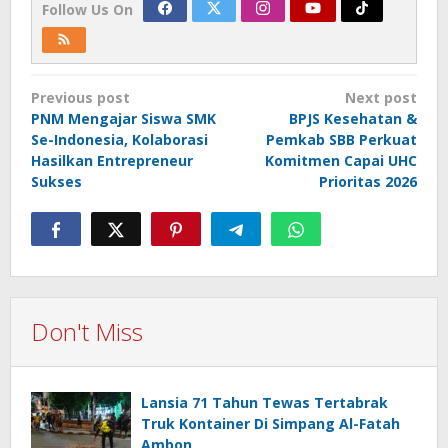
Follow Us On
Post
Previous post
Next post
navigation
PNM Mengajar Siswa SMK
BPJS Kesehatan &
Se-Indonesia, Kolaborasi
Pemkab SBB Perkuat
Hasilkan Entrepreneur
Komitmen Capai UHC
Sukses
Prioritas 2026
Don't Miss
Lansia 71 Tahun Tewas Tertabrak
Truk Kontainer Di Simpang Al-Fatah
Ambon