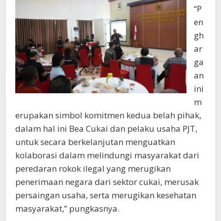
“P
en
gh
ar
ga
an
ini
m
erupakan simbol komitmen kedua belah pihak,
dalam hal ini Bea Cukai dan pelaku usaha PJT,
untuk secara berkelanjutan menguatkan
kolaborasi dalam melindungi masyarakat dari
peredaran rokok ilegal yang merugikan
penerimaan negara dari sektor cukai, merusak
persaingan usaha, serta merugikan kesehatan
masyarakat,” pungkasnya.