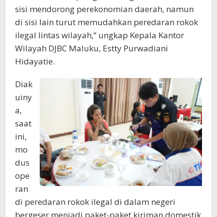
sisi mendorong perekonomian daerah, namun
di sisi lain turut memudahkan peredaran rokok
ilegal lintas wilayah,” ungkap Kepala Kantor
Wilayah DJBC Maluku, Estty Purwadiani
Hidayatie.
Diak
uiny
a,
saat
ini,
mo
dus
ope
ran
di peredaran rokok ilegal di dalam negeri
bergeser menjadi paket-paket kiriman domestik