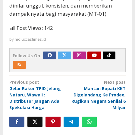
dinilai unggul, konsisten, dan memberikan
dampak nyata bagi masyarakat.(MT-01)
Post Views:
142
by
moluccastimes.id
Follow Us On
Post
Previous post
Next post
navigation
Gelar Rakor TPID Jelang
Mantan Bupati KKT
Nataru, Wawali :
Digelandang Ke Prodeo,
Distributor Jangan Ada
Rugikan Negara Senilai 6
Spekulasi Harga
Milyar