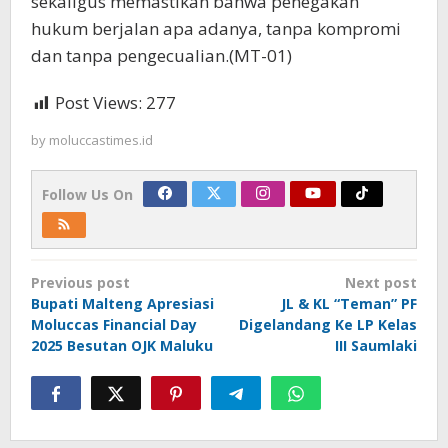
sekaligus memastikan bahwa penegakan
hukum berjalan apa adanya, tanpa kompromi
dan tanpa pengecualian.
(MT-01)
Post Views:
277
by
moluccastimes.id
Follow Us On
Post
Previous post
Next post
navigation
Bupati Malteng Apresiasi
JL & KL “Teman” PF
Moluccas Financial Day
Digelandang Ke LP Kelas
2025 Besutan OJK Maluku
III Saumlaki