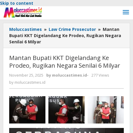
Skip to content
Moluccastimes
»
Law Crime Prosecutor
»
Mantan
Bupati KKT Digelandang Ke Prodeo, Rugikan Negara
Senilai 6 Milyar
Mantan Bupati KKT Digelandang Ke
Prodeo, Rugikan Negara Senilai 6 Milyar
November 25, 2025
by
moluccastimes.id
-
277 Views
by
moluccastimes.id