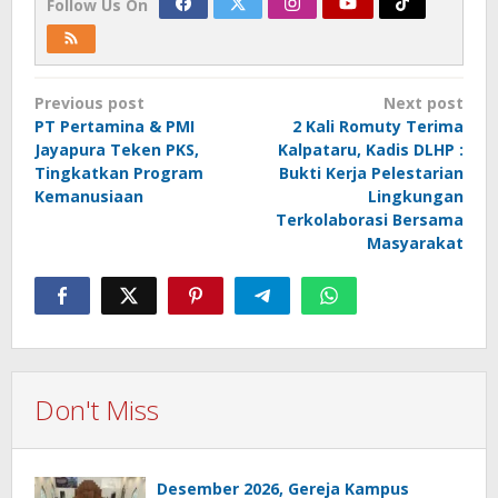
Follow Us On
Post
Previous post
Next post
navigation
PT Pertamina & PMI
2 Kali Romuty Terima
Jayapura Teken PKS,
Kalpataru, Kadis DLHP :
Tingkatkan Program
Bukti Kerja Pelestarian
Kemanusiaan
Lingkungan
Terkolaborasi Bersama
Masyarakat
Don't Miss
Desember 2026, Gereja Kampus