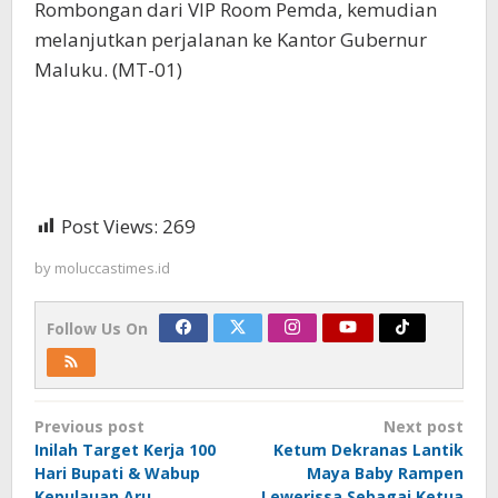
Rombongan dari VIP Room Pemda, kemudian
melanjutkan perjalanan ke Kantor Gubernur
Maluku. (MT-01)
Post Views:
269
by
moluccastimes.id
Follow Us On
Post
Previous post
Next post
navigation
Inilah Target Kerja 100
Ketum Dekranas Lantik
Hari Bupati & Wabup
Maya Baby Rampen
Kepulauan Aru
Lewerissa Sebagai Ketua