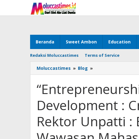
Skip
to
content
Beranda
Sweet Ambon
Education
Redaksi Moluccastimes
Terms of Service
Moluccastimes
»
Blog
»
“Entrepreneurship
and
Personal
“Entrepreneursh
Development
:
Development : C
Creating
Your
Own
Rektor Unpatti :
Path”
Rektor
Wawasan Mahas
Unpatti