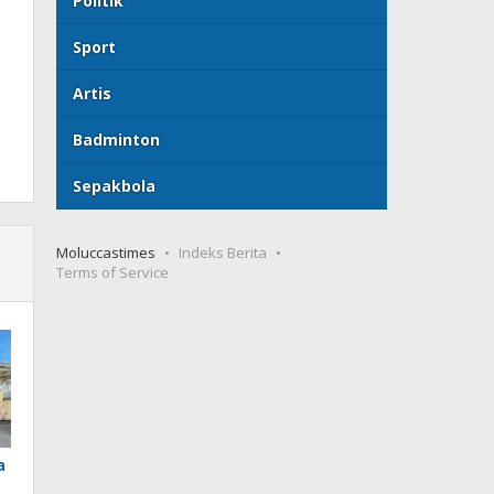
Politik
Sport
Artis
Badminton
Sepakbola
Moluccastimes
Indeks Berita
Terms of Service
a