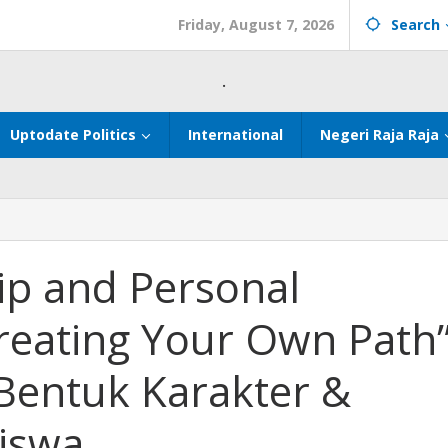
Friday, August 7, 2026
Search
.
Uptodate Politics
International
Negeri Raja Raja
ip and Personal
reating Your Own Path
 Bentuk Karakter &
iswa