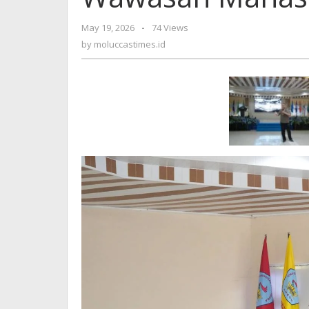
:
Bentuk
May 19, 2026
by
-
74 Views
Karakter
moluccastimes.id
by
moluccastimes.id
&
Wawasan
Mahasiswa