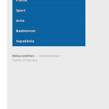
Politik
Sport
Artis
Badminton
Sepakbola
Moluccastimes
Indeks Berita
Terms of Service