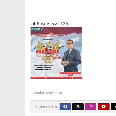
Post Views:
126
by
moluccastimes.id
Follow Us On