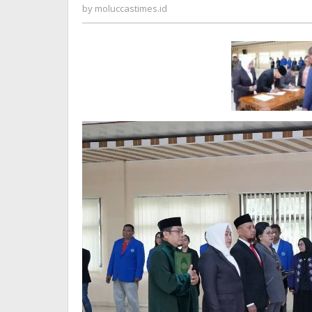
Rektor
moluccastimes.id
by
moluccastimes.id
!