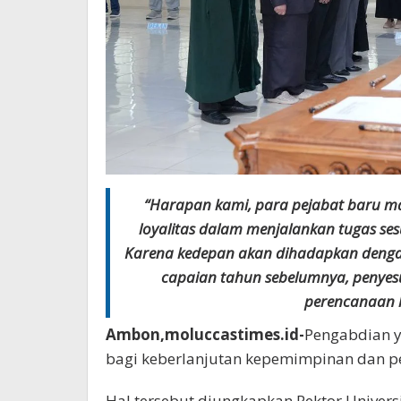
“Harapan kami, para pejabat baru ma
loyalitas dalam menjalankan tugas ses
Karena kedepan akan dihadapkan dengan
capaian tahun sebelumnya, penyesu
perencanaan k
Ambon,moluccastimes.id-
Pengabdian y
bagi keberlanjutan kepemimpinan dan p
Hal tersebut diungkapkan Rektor Universi