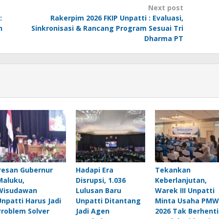
Next post
:
Rakerpim 2026 FKIP Unpatti : Evaluasi,
n
Sinkronisasi & Rancang Program Sesuai Tri
Dharma PT
Pesan Gubernur
Hadapi Era
Tekankan
Maluku,
Disrupsi, 1.036
Keberlanjutan,
Wisudawan
Lulusan Baru
Warek III Unpatti
Unpatti Harus Jadi
Unpatti Ditantang
Minta Usaha PMW
Problem Solver
Jadi Agen
2026 Tak Berhenti