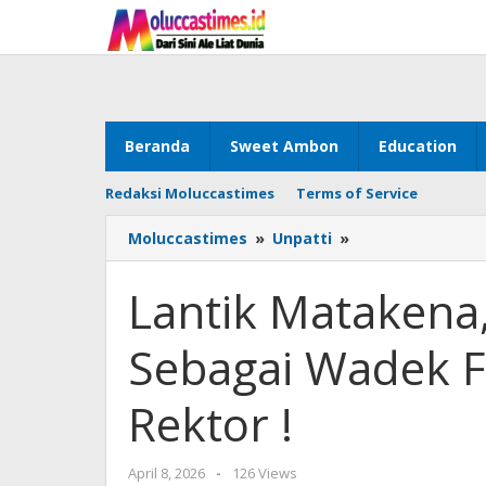
Skip
to
content
Beranda
Sweet Ambon
Education
Redaksi Moluccastimes
Terms of Service
Moluccastimes
»
Unpatti
»
Lantik
Matakena,
Layn
Lantik Matakena
&
Rolobessy
Sebagai Wadek FI
Sebagai
Wadek
FISIP
Rektor !
Unpatti,
Ini
Pesan
April 8, 2026
by
-
126 Views