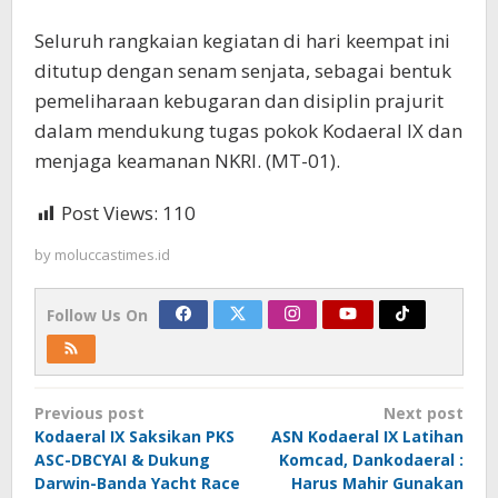
Seluruh rangkaian kegiatan di hari keempat ini
ditutup dengan senam senjata, sebagai bentuk
pemeliharaan kebugaran dan disiplin prajurit
dalam mendukung tugas pokok Kodaeral IX dan
menjaga keamanan NKRI. (MT-01).
Post Views:
110
by
moluccastimes.id
Follow Us On
Post
Previous post
Next post
navigation
Kodaeral IX Saksikan PKS
ASN Kodaeral IX Latihan
ASC-DBCYAI & Dukung
Komcad, Dankodaeral :
Darwin-Banda Yacht Race
Harus Mahir Gunakan