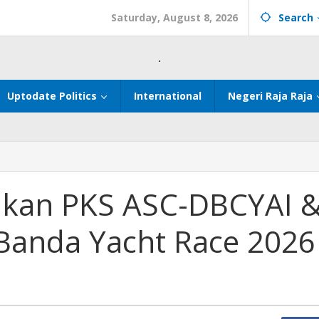
Saturday, August 8, 2026
Search
.
Uptodate Politics
International
Negeri Raja Raja
al
an
sikan PKS ASC-DBCYAI 
Banda Yacht Race 2026
g
-