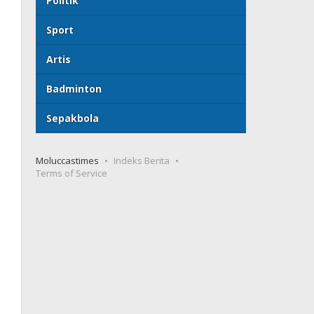
Politik
Sport
Artis
Badminton
Sepakbola
Moluccastimes
Indeks Berita
Terms of Service