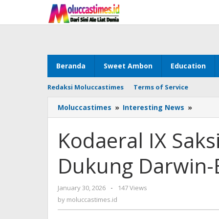
Skip
to
content
Beranda
Sweet Ambon
Education
Redaksi Moluccastimes
Terms of Service
Moluccastimes
»
Interesting News
»
Kodaer
IX
Saksik
Kodaeral IX Sak
PKS
ASC-
Dukung Darwin-
DBCYAI
&
Dukun
January 30, 2026
by
-
147 Views
Darwin
moluccastimes.id
by
moluccastimes.id
Banda
Yacht