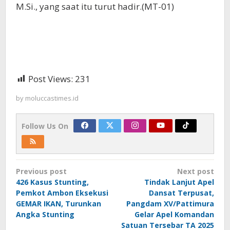
M.Si., yang saat itu turut hadir.(MT-01)
Post Views:
231
by
moluccastimes.id
Follow Us On
Post
Previous post
Next post
navigation
426 Kasus Stunting,
Tindak Lanjut Apel
Pemkot Ambon Eksekusi
Dansat Terpusat,
GEMAR IKAN, Turunkan
Pangdam XV/Pattimura
Angka Stunting
Gelar Apel Komandan
Satuan Tersebar TA 2025