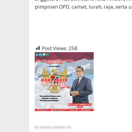
pimpinan OPD, camat, lurah, raja, serta
Post Views:
258
by
moluccastimes.id