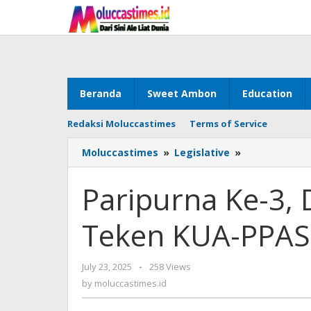
Skip
to
content
Beranda
Sweet Ambon
Education
Redaksi Moluccastimes
Terms of Service
Moluccastimes
»
Legislative
»
Paripurna
Ke-
3,
Paripurna Ke-3
DPRD
&
Teken KUA-PPAS
Pemkot
Ambon
Teken
July 23, 2025
by
-
258 Views
KUA-
moluccastimes.id
by
moluccastimes.id
PPAS
Perubahan