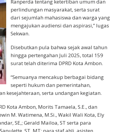
Ranperda tentang ketertiban umum dan
perlindungan masyarakat, serta surat
dari sejumlah mahasiswa dan warga yang
mengajukan audiensi dan aspirasi,” lugas
Sekwan.
Disebutkan pula bahwa sejak awal tahun
hingga pertengahan Juli 2025, total 159
surat telah diterima DPRD Kota Ambon.
“Semuanya mencakup berbagai bidang
seperti hukum dan pemerintahan,
 kesejahteraan, serta undangan kegiatan.
RD Kota Ambon, Morits Tamaela, S.E., dan
win M. Watimena, M.Si., Wakil Wali Kota, Ely
ndar, SE,; Gerald Mailoa, ST serta para
pulette, ST, MT; para staf ahli, asisten,