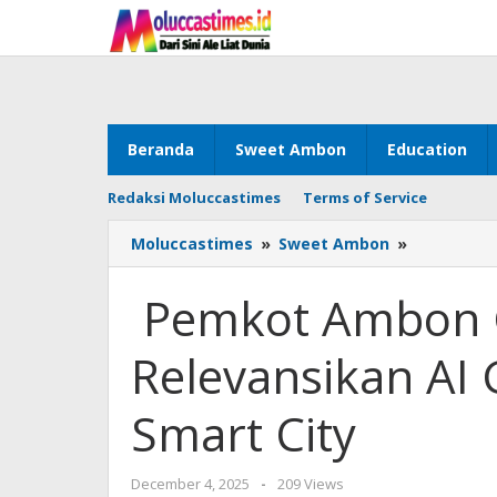
Skip
to
content
Beranda
Sweet Ambon
Education
Redaksi Moluccastimes
Terms of Service
Moluccastimes
»
Sweet Ambon
»
Pemkot
Ambon
Gelar
Pemkot Ambon Gel
Literasi
Digital
Relevansikan AI
Relevansi
AI
Go
Smart City
To
School
&
December 4, 2025
by
-
209 Views