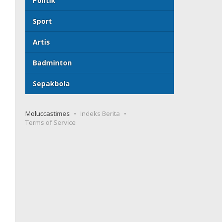
Politik
Sport
Artis
Badminton
Sepakbola
Moluccastimes
Indeks Berita
Terms of Service