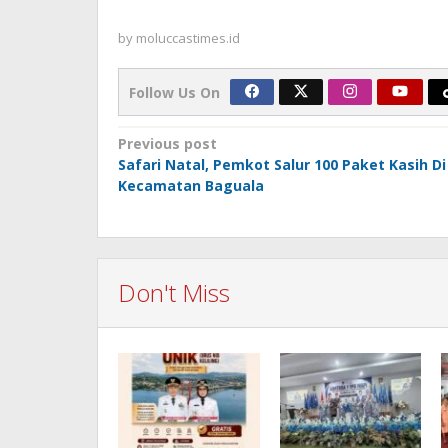
by
moluccastimes.id
Follow Us On
Post
Previous post
Safari Natal, Pemkot Salur 100 Paket Kasih Di
navigation
Kecamatan Baguala
Don't Miss