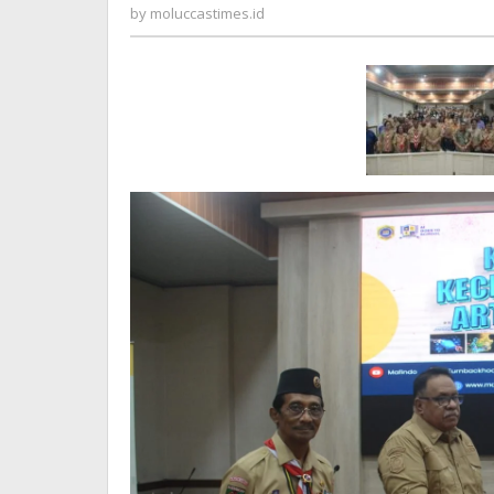
Ambon
moluccastimes.id
by
moluccastimes.id
Smart
City