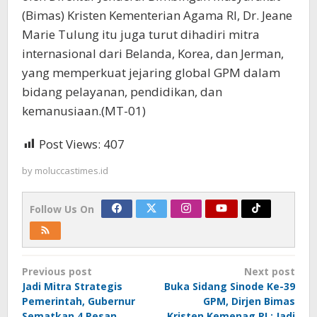
(Bimas) Kristen Kementerian Agama RI, Dr. Jeane
Marie Tulung itu juga turut dihadiri mitra
internasional dari Belanda, Korea, dan Jerman,
yang memperkuat jejaring global GPM dalam
bidang pelayanan, pendidikan, dan
kemanusiaan.(MT-01)
Post Views:
407
by
moluccastimes.id
Follow Us On
Post
Previous post
Next post
navigation
Jadi Mitra Strategis
Buka Sidang Sinode Ke-39
Pemerintah, Gubernur
GPM, Dirjen Bimas
Sematkan 4 Pesan
Kristen Kemenag RI : Jadi