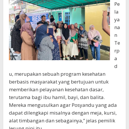
Pe
la
ya
na
n
Te
rp
a
d
u, merupakan sebuah program kesehatan
berbasis masyarakat yang bertujuan untuk
memberikan pelayanan kesehatan dasar,
terutama bagi ibu hamil, bayi, dan balita.
Mereka mengusulkan agar Posyandu yang ada
dapat dilengkapi misalnya dengan meja, kursi,
alat timbangan dan sebagainya,” jelas pemilik
lesung pipi itu,.