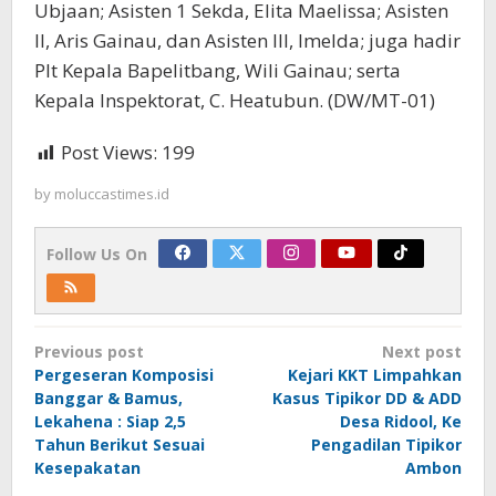
Ubjaan; Asisten 1 Sekda, Elita Maelissa; Asisten
II, Aris Gainau, dan Asisten III, Imelda; juga hadir
Plt Kepala Bapelitbang, Wili Gainau; serta
Kepala Inspektorat, C. Heatubun. (DW/MT-01)
Post Views:
199
by
moluccastimes.id
Follow Us On
Post
Previous post
Next post
navigation
Pergeseran Komposisi
Kejari KKT Limpahkan
Banggar & Bamus,
Kasus Tipikor DD & ADD
Lekahena : Siap 2,5
Desa Ridool, Ke
Tahun Berikut Sesuai
Pengadilan Tipikor
Kesepakatan
Ambon