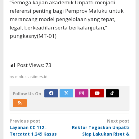
“Semoga kajian akademik Unpatti menjadi
referensi penting bagi Pemprov Maluku untuk
merancang model pengelolaan yang tepat,
legal, berkeadilan serta berkalanjutan,”
pungkasny(MT-01)
Post Views:
73
by
moluccastimes.id
Follow Us On
Post
Previous post
Next post
navigation
Layanan CC 112 :
Rektor Tegaskan Unpatti
Tercatat 1.249 Kasus
Siap Lakukan Riset &