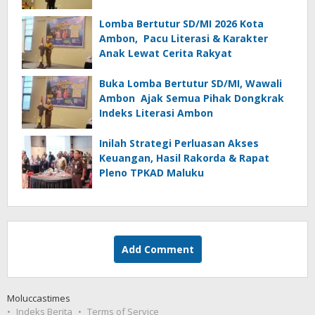
Lomba Bertutur SD/MI 2026 Kota
Ambon, Pacu Literasi & Karakter
Anak Lewat Cerita Rakyat
Buka Lomba Bertutur SD/MI, Wawali
Ambon Ajak Semua Pihak Dongkrak
Indeks Literasi Ambon
Inilah Strategi Perluasan Akses
Keuangan, Hasil Rakorda & Rapat
Pleno TPKAD Maluku
Add Comment
Moluccastimes
Indeks Berita
Terms of Service