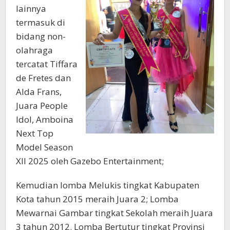
lainnya
termasuk di
bidang non-
olahraga
tercatat Tiffara
de Fretes dan
Alda Frans,
Juara People
Idol, Amboina
Next Top
Model Season
XII 2025 oleh Gazebo Entertainment;
Kemudian lomba Melukis tingkat Kabupaten
Kota tahun 2015 meraih Juara 2; Lomba
Mewarnai Gambar tingkat Sekolah meraih Juara
3 tahun 2012. Lomba Bertutur tingkat Provinsi