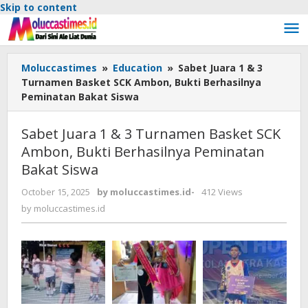
Skip to content
Moluccastimes
»
Education
»
Sabet Juara 1 & 3
Turnamen Basket SCK Ambon, Bukti Berhasilnya
Peminatan Bakat Siswa
Sabet Juara 1 & 3 Turnamen Basket SCK
Ambon, Bukti Berhasilnya Peminatan
Bakat Siswa
October 15, 2025
by
moluccastimes.id
-
412 Views
by
moluccastimes.id