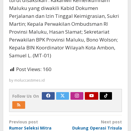
turut disaksikan : Kakanwil Kemenkumham
Maluku yang diwakili Kabid Dokumen
Perjalanan dan Izin Tinggal Keimigrasian, Sukri
Martin; Kepala Perwakilan Ombudsman RI
Provinsi Maluku, Hasan Slamat; Sekretariat
Perwakilan BPK Provinsi Maluku, Bono Wolson;
Kepala BIN Koordinator Wilayah Kota Ambon,
Samuel L. (MT-01)
Post Views:
160
by
moluccastimes.id
Follow Us On
Post
Previous post
Next post
navigation
Rumor Seleksi Mitra
Dukung Operasi Trisula