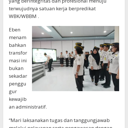
yang berintegritas dan profesional menuju
terwujudnya satuan kerja berpredikat
WBK/WBBM .
Eben
menam
bahkan
transfor
masi ini
bukan
sekadar
penggu
gur
kewajib
an administratif.
“Mari laksanakan tugas dan tanggungjawab
melalui pelayanan serta pengawasan dengan