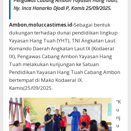
Pengawas Cabang Ambon Yayasan Hang Tuah,
Ny. Inca Hanarko Djodi P, Kamis 25/09/2025.
Ambon,moluccastimes.id-
Sebagai bentuk
dukungan terhadap dunai pendidikan lingkup
Yayasan Hang Tuah (YHT), TNI Angkatan Laut.
Komando Daerah Angkatan Laut IX (Kodaeral
IX), Pengawas Cabang Ambon Yayasan Hang
Tuah melakukan kunjungan ke Satuan
Pendidikan Yayasan Hang Tuah Cabang Ambon
bertempat di Mako Kodaeral IX.
Kamis(25/09/2025.
“K
u
nj
u