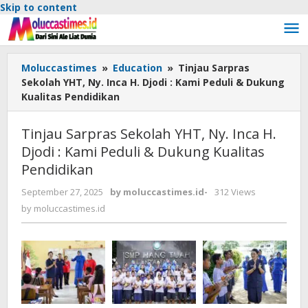
Skip to content
Moluccastimes
»
Education
»
Tinjau Sarpras
Sekolah YHT, Ny. Inca H. Djodi : Kami Peduli & Dukung
Kualitas Pendidikan
Tinjau Sarpras Sekolah YHT, Ny. Inca H.
Djodi : Kami Peduli & Dukung Kualitas
Pendidikan
September 27, 2025
by
moluccastimes.id
-
312 Views
by
moluccastimes.id