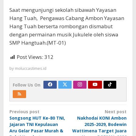
Saat mengunjungi sekolah sibawah Yayasan
Hang Tuah, Pengawas Cabang Ambon Yayasan
Hang Tuah berserta rombongan dismabut
dengan permainan musik Jukulele oleh siswa
SMP Hangtuah.(MT-01)
Post Views:
312
by
moluccastimes.id
Follow Us On
Post
Previous post
Next post
navigation
Songsong HUT Ke-80 TNI,
Nakhodai KONI Ambon
Jajaran TNI Kepulauan
2025-2029, Bodewin
Aru Gelar Pasar Murah &
Wattimena Target Juara