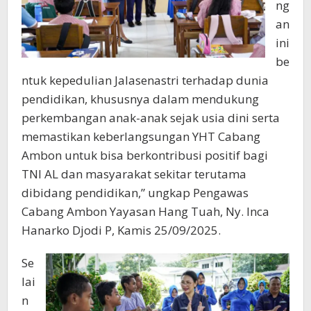
ng
an
ini
be
ntuk kepedulian Jalasenastri terhadap dunia
pendidikan, khususnya dalam mendukung
perkembangan anak-anak sejak usia dini serta
memastikan keberlangsungan YHT Cabang
Ambon untuk bisa berkontribusi positif bagi
TNI AL dan masyarakat sekitar terutama
dibidang pendidikan,” ungkap Pengawas
Cabang Ambon Yayasan Hang Tuah, Ny. Inca
Hanarko Djodi P, Kamis 25/09/2025.
Se
lai
n