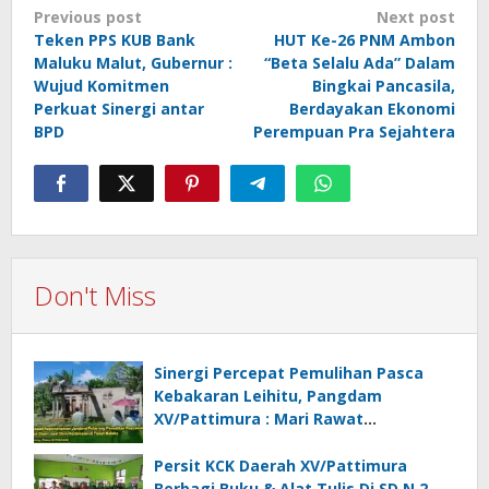
Post
Previous post
Next post
navigation
Teken PPS KUB Bank
HUT Ke-26 PNM Ambon
Maluku Malut, Gubernur :
“Beta Selalu Ada” Dalam
Wujud Komitmen
Bingkai Pancasila,
Perkuat Sinergi antar
Berdayakan Ekonomi
BPD
Perempuan Pra Sejahtera
Don't Miss
Sinergi Percepat Pemulihan Pasca
Kebakaran Leihitu, Pangdam
XV/Pattimura : Mari Rawat
Perdamaian !
Persit KCK Daerah XV/Pattimura
Berbagi Buku & Alat Tulis Di SD N 2