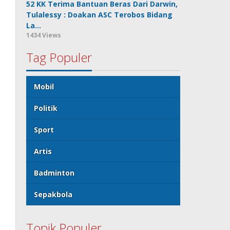
52 KK Terima Bantuan Beras Dari Darwin,
Tulalessy : Doakan ASC Terobos Bidang
La…
1434 Views
Tag Populer
Mobil
Politik
Sport
Artis
Badminton
Sepakbola
Topik Populer