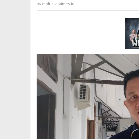
Sejahtera
moluccastimes.id
by
moluccastimes.id
Bagi
Ambon