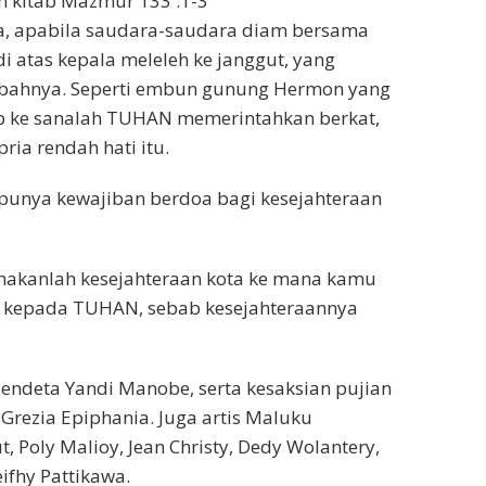
m kitab Mazmur 133 :1-3
a, apabila saudara-saudara diam bersama
i atas kepala meleleh ke janggut, yang
jubahnya. Seperti embun gunung Hermon yang
ab ke sanalah TUHAN memerintahkan berkat,
ia rendah hati itu.
a punya kewajiban berdoa bagi kesejahteraan
sahakanlah kesejahteraan kota ke mana kamu
u kepada TUHAN, sebab kesejahteraannya
endeta Yandi Manobe, serta kesaksian pujian
, Grezia Epiphania. Juga artis Maluku
, Poly Malioy, Jean Christy, Dedy Wolantery,
ifhy Pattikawa.