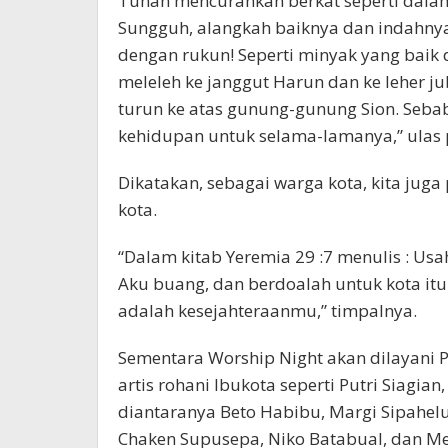
Tuhan mencurahkan berkat seperti dala
Sungguh, alangkah baiknya dan indahny
dengan rukun! Seperti minyak yang baik d
meleleh ke janggut Harun dan ke leher 
turun ke atas gunung-gunung Sion. Seb
kehidupan untuk selama-lamanya,” ulas pr
Dikatakan, sebagai warga kota, kita jug
kota.
“Dalam kitab Yeremia 29 :7 menulis : U
Aku buang, dan berdoalah untuk kota it
adalah kesejahteraanmu,” timpalnya.
Sementara Worship Night akan dilayani P
artis rohani Ibukota seperti Putri Siagian
diantaranya Beto Habibu, Margi Sipahelut
Chaken Supusepa, Niko Batabual, dan Me