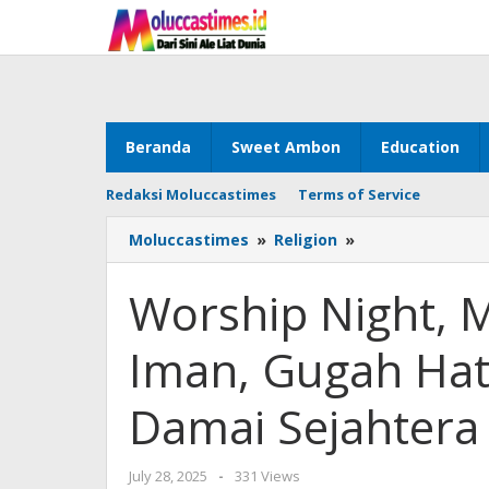
Skip
to
content
Beranda
Sweet Ambon
Education
Redaksi Moluccastimes
Terms of Service
Moluccastimes
»
Religion
»
Worship
Night,
Mailuhu
Worship Night, M
:
Penetrasi
Iman, Gugah Hat
Iman,
Gugah
Hati
Damai Sejahtera
Tuhan
Turunkan
Damai
July 28, 2025
by
-
331 Views