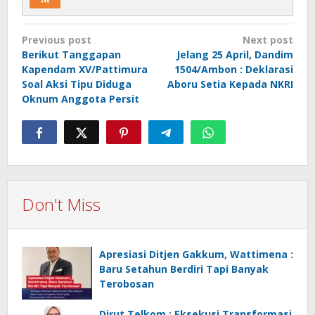
Post
Previous post
Next post
navigation
Berikut Tanggapan
Jelang 25 April, Dandim
Kapendam XV/Pattimura
1504/Ambon : Deklarasi
Soal Aksi Tipu Diduga
Aboru Setia Kepada NKRI
Oknum Anggota Persit
Don't Miss
Apresiasi Ditjen Gakkum, Wattimena :
Baru Setahun Berdiri Tapi Banyak
Terobosan
Dirut Telkom : Eksekusi Transformasi