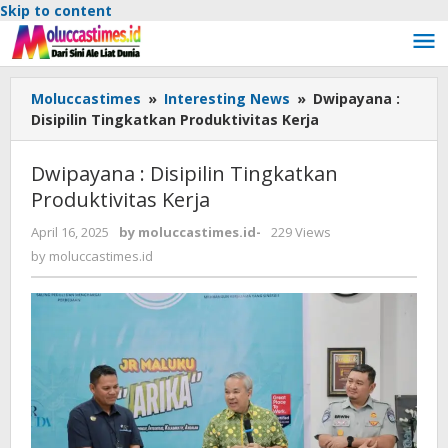
Skip to content
Moluccastimes
»
Interesting News
»
Dwipayana :
Disipilin Tingkatkan Produktivitas Kerja
Dwipayana : Disipilin Tingkatkan
Produktivitas Kerja
April 16, 2025
by
moluccastimes.id
-
229 Views
by
moluccastimes.id