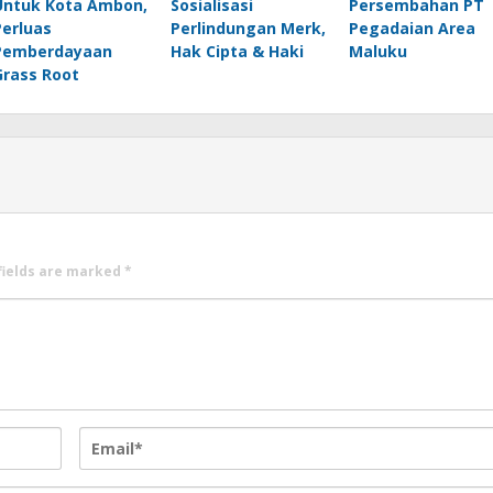
Untuk Kota Ambon,
Sosialisasi
Persembahan PT
Perluas
Perlindungan Merk,
Pegadaian Area
Pemberdayaan
Hak Cipta & Haki
Maluku
Grass Root
fields are marked
*