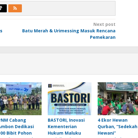
Next post
as
Batu Merah & Urimessing Masuk Rencana
Pemekaran
PNM Cabang
BASTORI, Inovasi
4 Ekor Hewan
Ambon Dedikasi
Kementerian
Qurban, “Sedekah
500 Bibit Pohon
Hukum Maluku
Hewani”