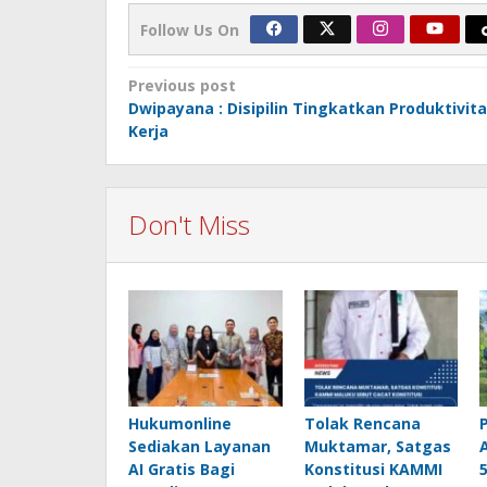
Follow Us On
Post
Previous post
Dwipayana : Disipilin Tingkatkan Produktivit
navigation
Kerja
Don't Miss
Hukumonline
Tolak Rencana
Sediakan Layanan
Muktamar, Satgas
AI Gratis Bagi
Konstitusi KAMMI