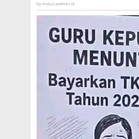
Tuntut
moluccastimes.id
by
moluccastimes.id
Pemda
Selesa