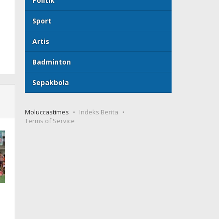
Politik
Sport
Artis
Badminton
Sepakbola
Moluccastimes
Indeks Berita
Terms of Service