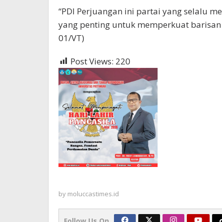
“PDI Perjuangan ini partai yang selalu me
yang penting untuk memperkuat barisan b
01/VT)
Post Views:
220
by
moluccastimes.id
Follow Us On