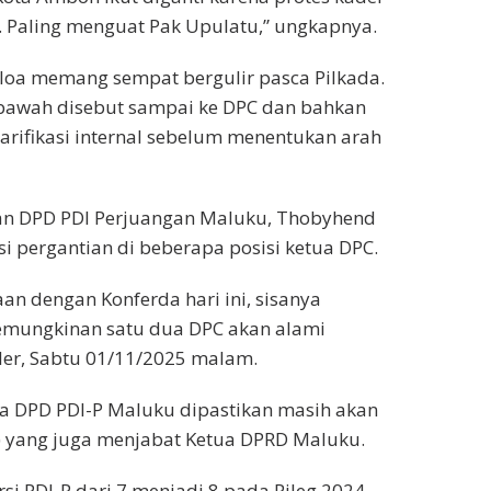
P. Paling menguat Pak Upulatu,” ungkapnya.
oa memang sempat bergulir pasca Pilkada.
t bawah disebut sampai ke DPC dan bahkan
arifikasi internal sebelum menentukan arah
atan DPD PDI Perjuangan Maluku, Thobyhend
 pergantian di beberapa posisi ketua DPC.
n dengan Konferda hari ini, sisanya
kemungkinan satu dua DPC akan alami
ler, Sabtu 01/11/2025 malam.
tua DPD PDI-P Maluku dipastikan masih akan
 yang juga menjabat Ketua DPRD Maluku.
 PDI-P dari 7 menjadi 8 pada Pileg 2024