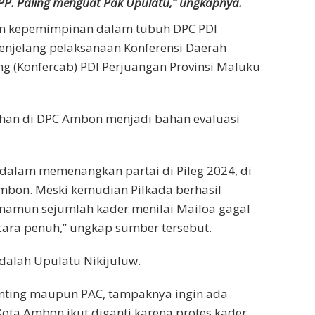
DPP. Paling menguat Pak Upulatu,” ungkapnya.
an
kepemimpinan d
alam
tubuh DPC PDI
njelang pelaksanaan Konferensi Daerah
ng (Konfercab) PDI Perjuangan Provinsi Maluku
ahan di DPC Ambon menjadi bahan evaluasi
l dalam memenangkan partai di Pileg 2024, di
mbon. Meski kemudian Pilkada berhasil
, namun sejumlah kader menilai Mailoa gagal
ara penuh,” ungkap sumber tersebut.
alah Upulatu Nikijuluw.
ranting maupun PAC, tampaknya ingin ada
ota Ambon ikut diganti karena protes kader