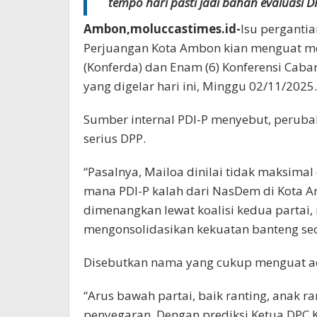
tempo hari pasti jadi bahan evaluasi 
Ambon,moluccastimes.id-
Isu perganti
Perjuangan Kota Ambon kian menguat
me
(Konferda) dan Enam (6) Konferensi Caba
yang digelar hari ini, Minggu 02/11/2025.
Sumber internal PDI-P menyebut, perub
serius DPP.
“Pasalnya, Mailoa dinilai tidak maksima
mana PDI-P kalah dari NasDem di Kota A
dimenangkan lewat koalisi kedua partai
mengonsolidasikan kekuatan banteng sec
Disebutkan nama yang cukup menguat ad
“Arus bawah partai, baik ranting, anak 
penyegaran. Dengan prediksi Ketua DPC K