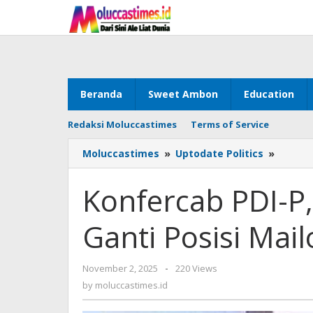
Skip
to
content
Beranda
Sweet Ambon
Education
Redaksi Moluccastimes
Terms of Service
Moluccastimes
»
Uptodate Politics
»
Konfer
PDI-
P,
Konfercab PDI-P,
Nikijul
Digad
Ganti Posisi Mail
Ganti
Posisi
Mailoa
November 2, 2025
by
-
220 Views
moluccastimes.id
by
moluccastimes.id