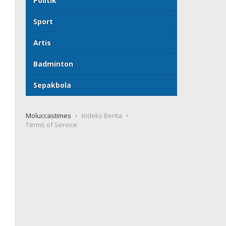
Politik
Sport
Artis
Badminton
Sepakbola
Moluccastimes
Indeks Berita
Terms of Service