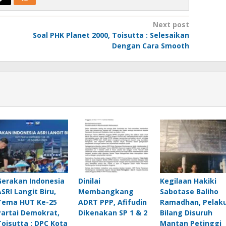
Next post
Soal PHK Planet 2000, Toisutta : Selesaikan
Dengan Cara Smooth
Gerakan Indonesia
Dinilai
Kegilaan Hakiki
ASRI Langit Biru,
Membangkang
Sabotase Baliho
Tema HUT Ke-25
ADRT PPP, Afifudin
Ramadhan, Pelak
Partai Demokrat,
Dikenakan SP 1 & 2
Bilang Disuruh
Toisutta : DPC Kota
Mantan Petinggi