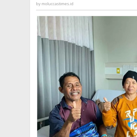
&
moluccastimes.id
by
moluccastimes.id
Mudah
Administrasi