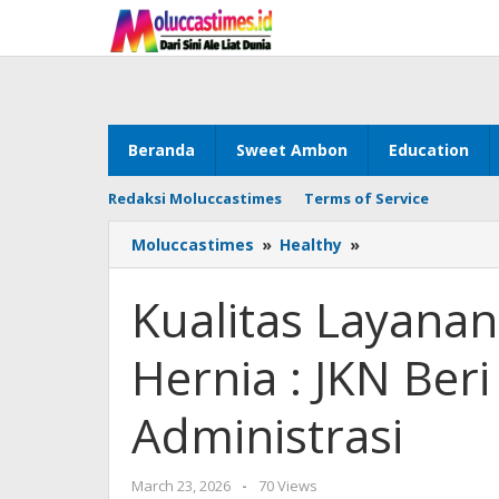
Skip
to
content
Beranda
Sweet Ambon
Education
Redaksi Moluccastimes
Terms of Service
Moluccastimes
»
Healthy
»
Kualitas
Layanan
JKN,
Kualitas Layanan
Tomhisa
Pasien
Hernia : JKN Be
Hernia
:
JKN
Administrasi
Beri
Rasa
Aman
March 23, 2026
by
-
70 Views