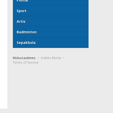
Politik
Sport
Artis
Badminton
Sepakbola
Moluccastimes
Indeks Berita
Terms of Service