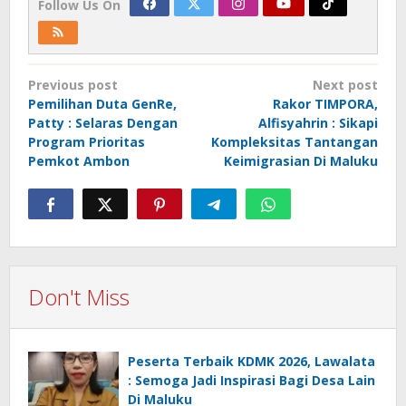
Follow Us On
Post
Previous post
Next post
navigation
Pemilihan Duta GenRe,
Rakor TIMPORA,
Patty : Selaras Dengan
Alfisyahrin : Sikapi
Program Prioritas
Kompleksitas Tantangan
Pemkot Ambon
Keimigrasian Di Maluku
Don't Miss
Peserta Terbaik KDMK 2026, Lawalata
: Semoga Jadi Inspirasi Bagi Desa Lain
Di Maluku