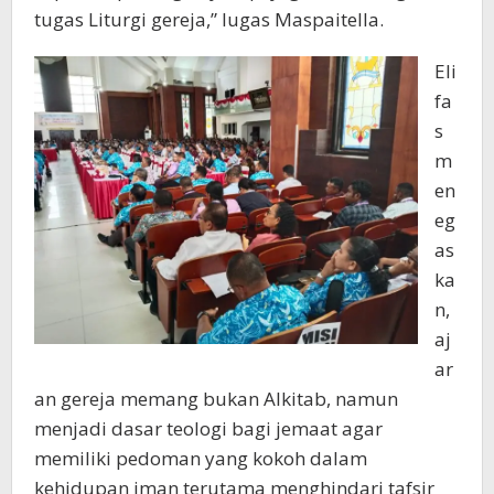
tugas Liturgi gereja,” lugas Maspaitella.
Eli
fa
s
m
en
eg
as
ka
n,
aj
ar
an gereja memang bukan Alkitab, namun
menjadi dasar teologi bagi jemaat agar
memiliki pedoman yang kokoh dalam
kehidupan iman terutama menghindari tafsir