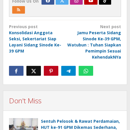
Follow Us On
Post
Previous post
Next post
navigation
Konsolidasi Anggota
Jamu Peserta Sidang
Seksi, Sekertariat Siap
Sinode Ke-39 GPM,
Layani Sidang Sinode Ke-
Watubun : Tuhan Siapkan
39 GPM
Pemimpin Sesuai
KehendakNYa
Don't Miss
Sentuh Pelosok & Rawat Perdamaian,
HUT ke-91 GPM Dikemas Sederhana,