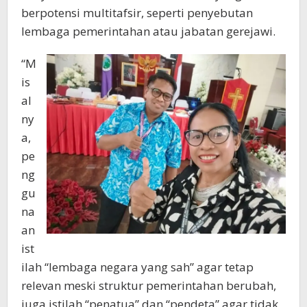
berpotensi multitafsir, seperti penyebutan
lembaga pemerintahan atau jabatan gerejawi.
“M
is
al
ny
a,
pe
ng
gu
na
an
ist
ilah “lembaga negara yang sah” agar tetap
relevan meski struktur pemerintahan berubah,
juga istilah “penatua” dan “pendeta” agar tidak