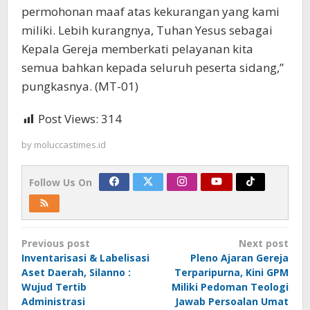
permohonan maaf atas kekurangan yang kami
miliki. Lebih kurangnya, Tuhan Yesus sebagai
Kepala Gereja memberkati pelayanan kita
semua bahkan kepada seluruh peserta sidang,”
pungkasnya. (MT-01)
Post Views:
314
by
moluccastimes.id
Follow Us On
Post
Previous post
Next post
navigation
Inventarisasi & Labelisasi
Pleno Ajaran Gereja
Aset Daerah, Silanno :
Terparipurna, Kini GPM
Wujud Tertib
Miliki Pedoman Teologi
Administrasi
Jawab Persoalan Umat