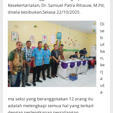
Kesekertariatan, Dr. Samuel Patra Ritiauw, M.Pd,
disela kesibukan,Selasa 22/10/2025.
Di
se
b
ut
ka
n,
ke
rj
a
ut
a
ma seksi yang beranggotakan 12 orang itu
adalah melengkapi semua hal yang terkait
dengan perlengkapan persidangan.