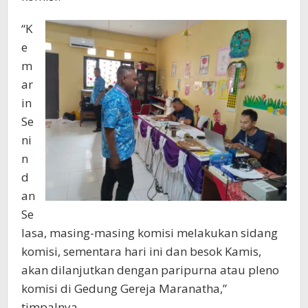
“K
e
m
ar
in
Se
ni
n
d
an
Se
lasa, masing-masing komisi melakukan sidang
komisi, sementara hari ini dan besok Kamis,
akan dilanjutkan dengan paripurna atau pleno
komisi di Gedung Gereja Maranatha,”
timpalnya.