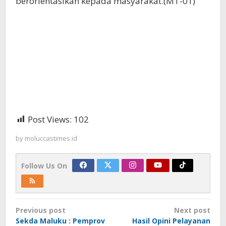
berorientasikan kepada masyarakat.(MT-01)
Post Views:
102
by
moluccastimes.id
Follow Us On
Post
Previous post
Next post
navigation
Sekda Maluku : Pemprov
Hasil Opini Pelayanan