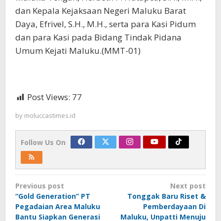
dan Kepala Kejaksaan Negeri Maluku Barat
Daya, Efrivel, S.H., M.H., serta para Kasi Pidum
dan para Kasi pada Bidang Tindak Pidana
Umum Kejati Maluku.(MMT-01)
Post Views:
77
by
moluccastimes.id
Follow Us On
Post
Previous post
Next post
navigation
“Gold Generation” PT
Tonggak Baru Riset &
Pegadaian Area Maluku
Pemberdayaan Di
Bantu Siapkan Generasi
Maluku, Unpatti Menuju